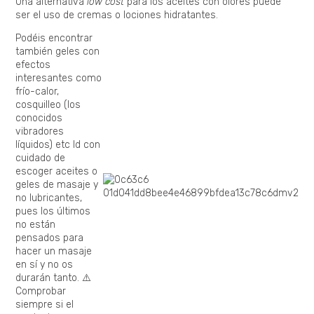
Una alternativa
low cost
para los aceites con olores puede
ser el uso de cremas o lociones hidratantes.
Podéis encontrar
también geles con
efectos
interesantes como
frío-calor,
cosquilleo (los
conocidos
vibradores
líquidos) etc Id con
cuidado de
escoger aceites o
geles de masaje y
no lubricantes,
pues los últimos
no están
pensados para
hacer un masaje
en sí y no os
durarán tanto. ⚠️
Comprobar
siempre si el