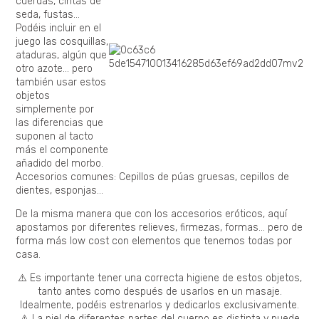
cuerdas, cintas de
seda, fustas…
Podéis incluir en el
juego las cosquillas,
ataduras, algún que
otro azote… pero
también usar estos
objetos
simplemente por
las diferencias que
suponen al tacto
más el componente
añadido del morbo.
Accesorios comunes: Cepillos de púas gruesas, cepillos de
dientes, esponjas…
De la misma manera que con los accesorios eróticos, aquí
apostamos por diferentes relieves, firmezas, formas… pero de
forma más low cost con elementos que tenemos todas por
casa.
⚠️ Es importante tener una correcta higiene de estos objetos,
tanto antes como después de usarlos en un masaje.
Idealmente, podéis estrenarlos y dedicarlos exclusivamente.
⚠️ La piel de diferentes partes del cuerpo es distinta y puede