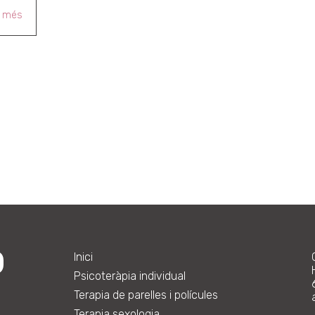
r més
Inici
Psicoteràpia individual
Terapia de parelles i polícules
Terapia sexologia