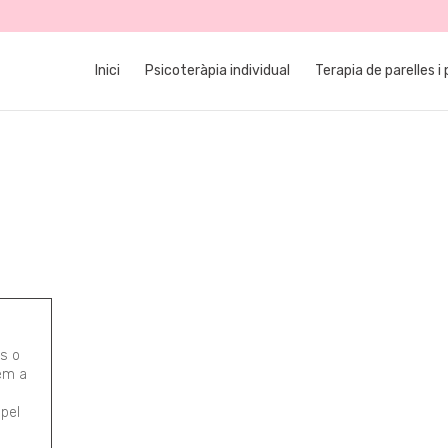
Inici
Psicoteràpia individual
Terapia de parelles i 
es o
em a
pel