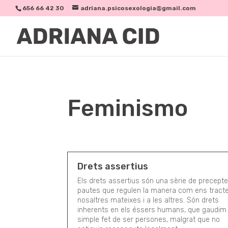
656 66 42 30
adriana.psicosexologia@gmail.com
Feminismo
Drets assertius
Els drets assertius són una sèrie de precept
pautes que regulen la manera com ens tract
nosaltres mateixes i a les altres. Són drets
inherents en els éssers humans, que gaudim 
simple fet de ser persones, malgrat que no