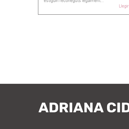
estiguin reconeguts legalment....
Llegi