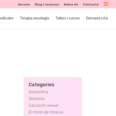
Serveis
Blog i recursos
Sobre mi
Contacte
polícules
Terapia sexologia
Tallers i cursos
Demana cita
Categories
Autoestima
Derechos
Educación sexual
El rincón de minerva