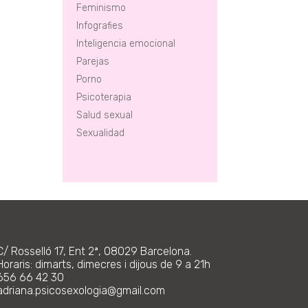
Feminismo
Infografies
Inteligencia emocional
Parejas
Porno
Psicoterapia
Salud sexual
Sexualidad
C/ Rosselló 17, Ent 2ª, 08029 Barcelona.
Horaris: dimarts, dimecres i dijous de 9 a 21h
656 66 42 30
adriana.psicosexologia@gmail.com